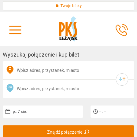
Skip
×
Twoje bilety
to
KONTAKT
content
O
AKTUALNOŚCI
FIRMIE
Wyszukaj połączenie i kup bilet
Z
DO
pt. 7 sie.
-- : --
Znajdź połączenie