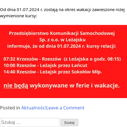
Od dnia 01.07.2024 r. zostają na okres wakacji zawieszone niżej
wymienione kursy:
USŁUGI
ROZKŁAD
JAZDY
on
Posted in
Aktualności
Leave a Comment
Zawieszone
Szukaj:
kursy