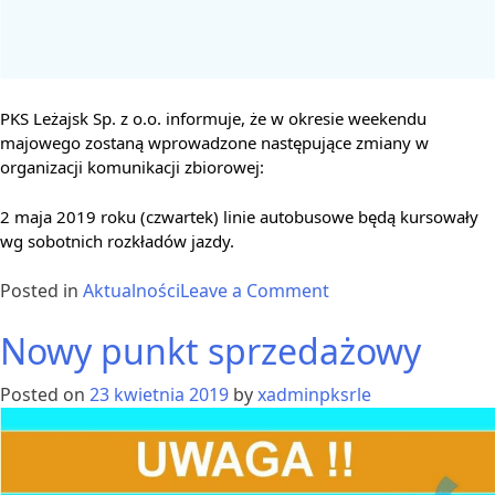
PKS Leżajsk Sp. z o.o. informuje, że w okresie weekendu
majowego zostaną wprowadzone następujące zmiany w
organizacji komunikacji zbiorowej:
2 maja 2019 roku (czwartek) linie autobusowe będą kursowały
wg sobotnich rozkładów jazdy.
on
Posted in
Aktualności
Leave a Comment
Zmiany
Nowy punkt sprzedażowy
w
organizacji
Posted on
23 kwietnia 2019
by
xadminpksrle
komunikacji
USŁUGI
ROZKŁAD
JAZDY