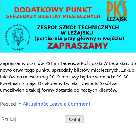
Zapraszamy uczniów
ZST.im Tadeusza Kościuszki W Leżajsku
. do
nowo otwartego punktu sprzedaży biletów miesięcznych. Zakup
biletów na miesiąc maj 2019 możliwy będzie w dniach: 29-30
kwietnia i 6 maja. Dziękujemy Dyrekcji Zespołu Szkół za
umożliwienie takiej formy dotarcia do naszych klientów.
on
Posted in
Aktualności
Leave a Comment
Nowy
Szukaj:
punkt
sprzedażowy