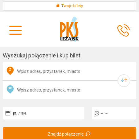
Skip
×
Twoje bilety
to
KONTAKT
content
O
AKTUALNOŚCI
FIRMIE
Wyszukaj połączenie i kup bilet
Z
DO
pt. 7 sie.
-- : --
Znajdź połączenie