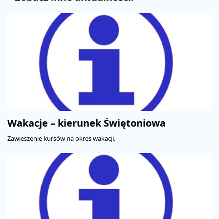
Wakacje – kierunek Świętoniowa
PROMOCJE
STREFA
PASAŻERA
Zawieszenie kursów na okres wakacji.