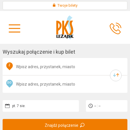
Skip
×
Twoje bilety
to
KONTAKT
content
O
AKTUALNOŚCI
FIRMIE
Wyszukaj połączenie i kup bilet
Z
DO
pt. 7 sie.
-- : --
Znajdź połączenie