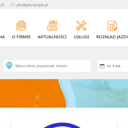
1 25
pks@pks.lezajsk.pl
NA
O FIRMIE
AKTUALNOŚCI
USŁUGI
ROZKŁAD JAZD
DO
cz. 6 sie.