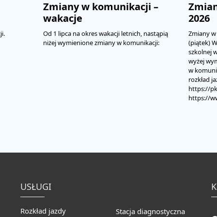
Zmiany w komunikacji –
Zmian
wakacje
2026
i.
Od 1 lipca na okres wakacji letnich, nastąpią
Zmiany w 
niżej wymienione zmiany w komunikacji:
(piątek) 
szkolnej w
wyżej wy
w komunik
rozkład j
https://pk
https://w
USŁUGI
K
Rozkład jazdy
Stacja diagnostyczna