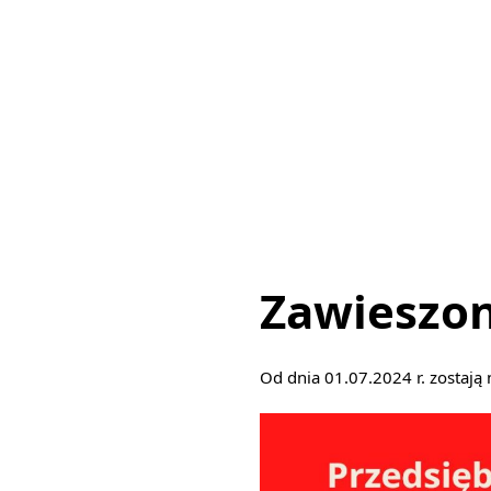
Zawieszon
USŁUGI
ROZKŁAD
JAZDY
Od dnia 01.07.2024 r. zostają