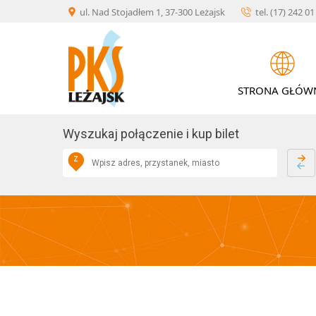
Skip
×
ul. Nad Stojadłem 1, 37-300 Leżajsk
tel. (17) 242 0
to
KONTAKT
content
STRONA GŁÓW
O
AKTUALNOŚCI
FIRMIE
Wyszukaj połączenie i kup bilet
Z