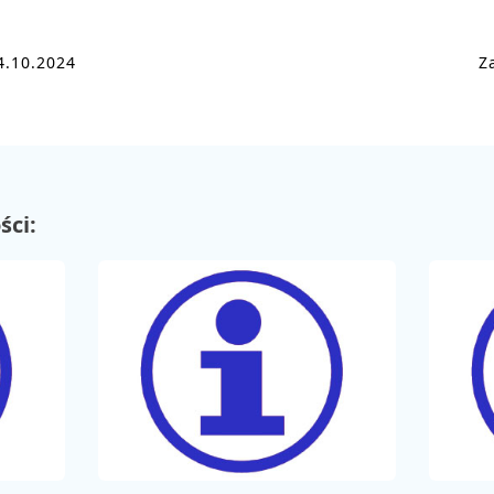
4.10.2024
Z
ści: