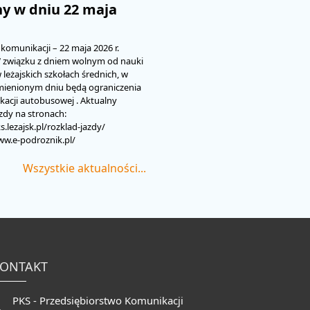
y w dniu 22 maja
komunikacji – 22 maja 2026 r.
W związku z dniem wolnym od nauki
 leżajskich szkołach średnich, w
mienionym dniu będą ograniczenia
acji autobusowej . Aktualny
azdy na stronach:
s.lezajsk.pl/rozklad-jazdy/
ww.e-podroznik.pl/
Wszystkie aktualności...
ONTAKT
PKS - Przedsiębiorstwo Komunikacji