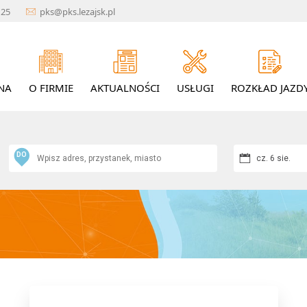
1 25
pks@pks.lezajsk.pl
NA
O FIRMIE
AKTUALNOŚCI
USŁUGI
ROZKŁAD JAZD
DO
cz. 6 sie.