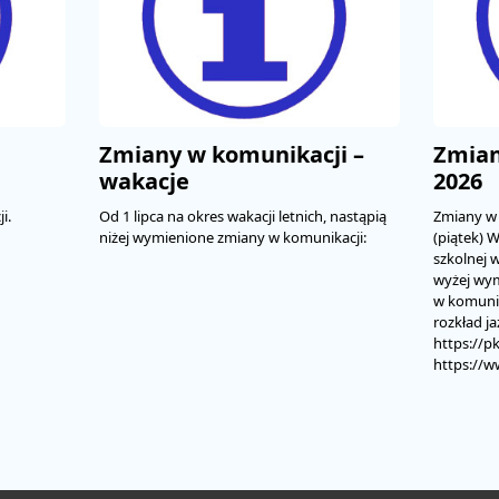
Zmiany w komunikacji –
Zmian
wakacje
2026
i.
Od 1 lipca na okres wakacji letnich, nastąpią
Zmiany w 
niżej wymienione zmiany w komunikacji:
(piątek) 
szkolnej w
wyżej wy
w komunik
rozkład j
https://pk
https://w