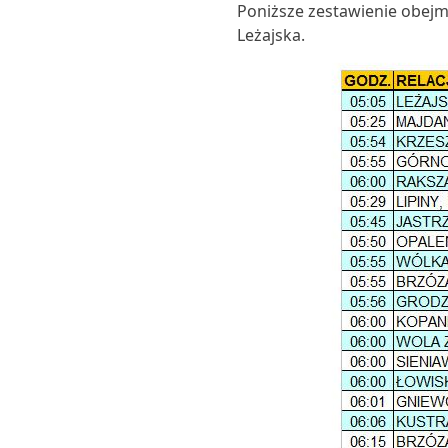
Poniższe zestawienie obejm
Leżajska.
USŁUGI
ROZKŁAD
JAZDY