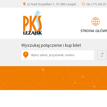
Skip
×
ul. Nad Stojadłem 1, 37-300 Leżajsk
tel. (17) 242 0
to
KONTAKT
content
STRONA GŁÓW
O
AKTUALNOŚCI
FIRMIE
Wyszukaj połączenie i kup bilet
Z