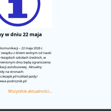
y w dniu 22 maja
komunikacji – 22 maja 2026 r.
W związku z dniem wolnym od nauki
 leżajskich szkołach średnich, w
mienionym dniu będą ograniczenia
acji autobusowej . Aktualny
azdy na stronach:
s.lezajsk.pl/rozklad-jazdy/
ww.e-podroznik.pl/
Wszystkie aktualności...