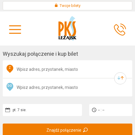
Skip
×
Twoje bilety
to
KONTAKT
content
O
AKTUALNOŚCI
FIRMIE
Wyszukaj połączenie i kup bilet
Z
DO
pt. 7 sie.
-- : --
Znajdź połączenie