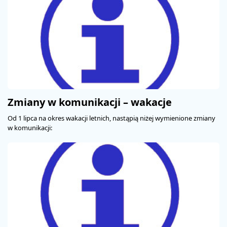
PROMOCJE
STREFA
PASAŻERA
Zmiany w komunikacji – wakacje
Od 1 lipca na okres wakacji letnich, nastąpią niżej wymienione zmiany
w komunikacji: