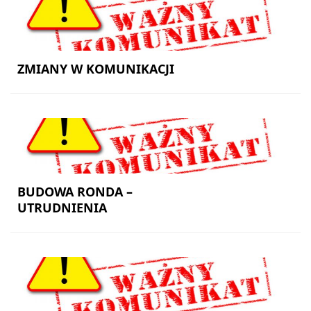
ZMIANY W KOMUNIKACJI
USŁUGI
ROZKŁAD
JAZDY
BUDOWA RONDA –
UTRUDNIENIA