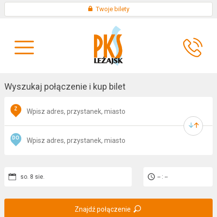
Skip
×
Twoje bilety
to
KONTAKT
content
O
AKTUALNOŚCI
FIRMIE
Wyszukaj połączenie i kup bilet
Z
DO
so. 8 sie.
-- : --
Znajdź połączenie