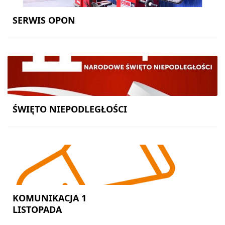
SERWIS OPON
PROMOCJE
STREFA
PASAŻERA
ŚWIĘTO NIEPODLEGŁOŚCI
KOMUNIKACJA 1
LISTOPADA