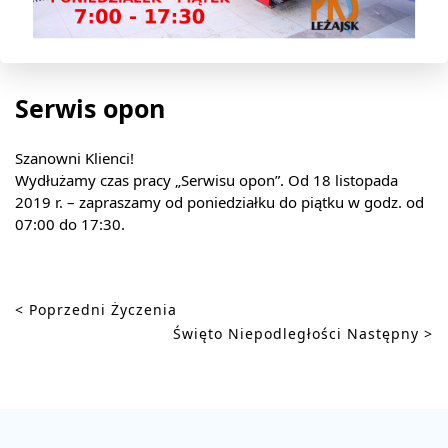
Serwis opon
USŁUGI
ROZKŁAD
JAZDY
Szanowni Klienci!
Wydłużamy czas pracy „Serwisu opon”. Od 18 listopada
2019 r. – zapraszamy od poniedziałku do piątku w godz. od
07:00 do 17:30.
< Poprzedni
Życzenia
Święto Niepodległości
Następny >