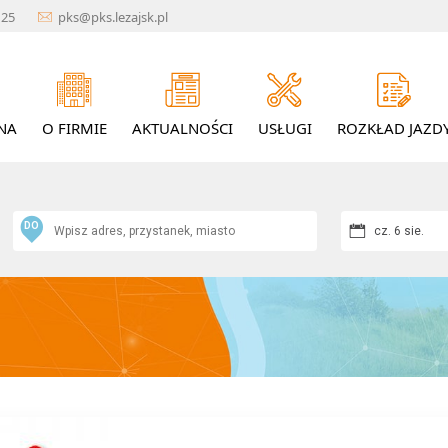
1 25
pks@pks.lezajsk.pl
NA
O FIRMIE
AKTUALNOŚCI
USŁUGI
ROZKŁAD JAZD
DO
cz. 6 sie.