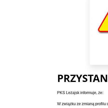
USŁUGI
ROZKŁAD
JAZDY
PRZYSTAN
PKS Leżajsk informuje, że:
W związku ze zmianą profilu