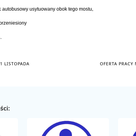
k autobusowy usytuowany obok tego mostu,
 przeniesiony
.
1 LISTOPADA
OFERTA PRACY
ści: