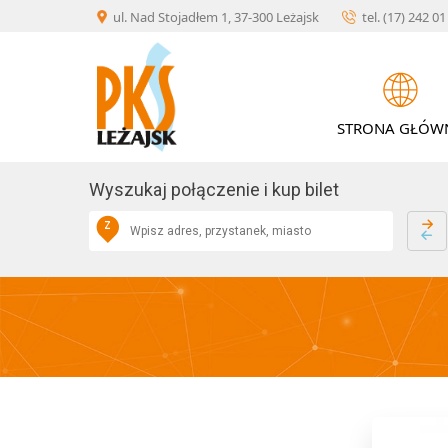
Skip
×
ul. Nad Stojadłem 1, 37-300 Leżajsk
tel. (17) 242 0
to
KONTAKT
content
STRONA GŁÓW
O
AKTUALNOŚCI
FIRMIE
Wyszukaj połączenie i kup bilet
Z