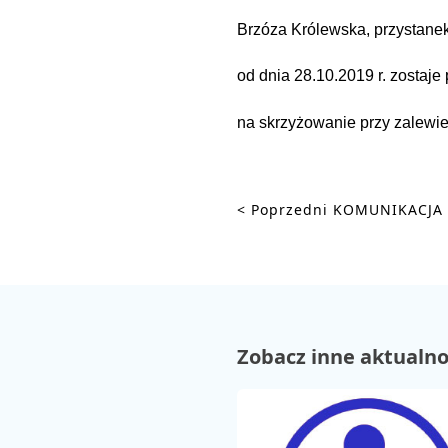
Brzóza Królewska, przystane
od dnia 28.10.2019 r. zostaje
na skrzyżowanie przy zalewie
< Poprzedni
KOMUNIKACJA 
PROMOCJE
STREFA
PASAŻERA
Zobacz inne aktualno