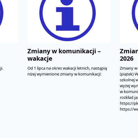
Zmiany w komunikacji –
Zmian
wakacje
2026
i.
Od 1 lipca na okres wakacji letnich, nastąpią
Zmiany w 
niżej wymienione zmiany w komunikacji:
(piątek) 
szkolnej w
wyżej wy
w komunik
rozkład j
https://pk
https://w