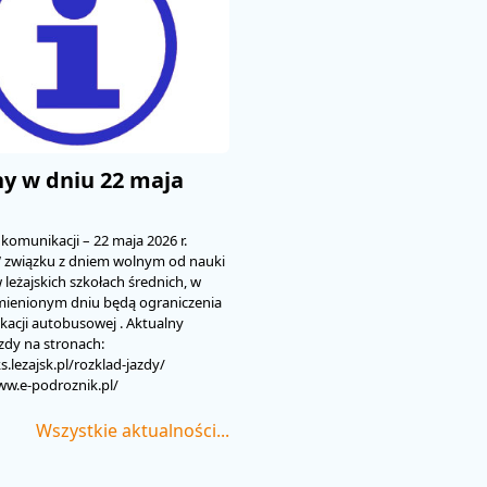
y w dniu 22 maja
komunikacji – 22 maja 2026 r.
W związku z dniem wolnym od nauki
 leżajskich szkołach średnich, w
mienionym dniu będą ograniczenia
acji autobusowej . Aktualny
azdy na stronach:
s.lezajsk.pl/rozklad-jazdy/
ww.e-podroznik.pl/
Wszystkie aktualności...