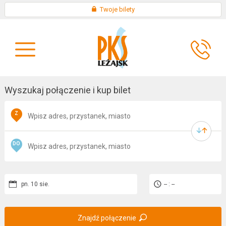
Skip
×
Twoje bilety
to
KONTAKT
content
O
AKTUALNOŚCI
FIRMIE
Wyszukaj połączenie i kup bilet
Z
DO
pn. 10 sie.
-- : --
Znajdź połączenie