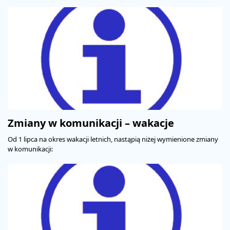
PROMOCJE
STREFA
PASAŻERA
Zmiany w komunikacji – wakacje
Od 1 lipca na okres wakacji letnich, nastąpią niżej wymienione zmiany
w komunikacji: