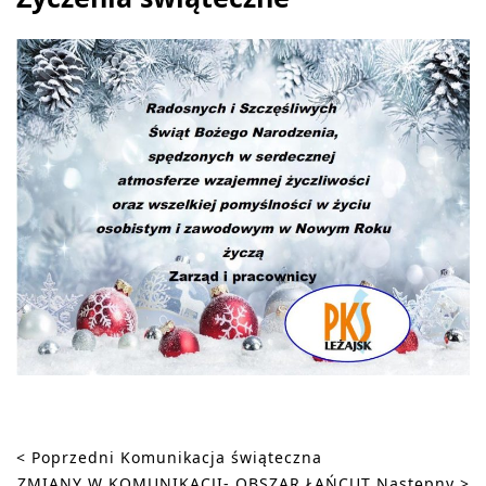
USŁUGI
ROZKŁAD
JAZDY
< Poprzedni
Komunikacja świąteczna
ZMIANY W KOMUNIKACJI- OBSZAR ŁAŃCUT
Następny >