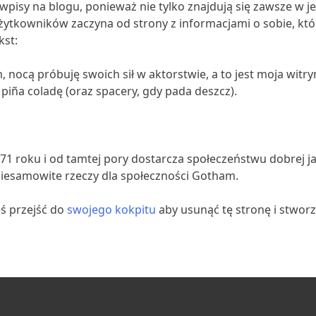
ż wpisy na blogu, ponieważ nie tylko znajdują się zawsze w 
ytkowników zaczyna od strony z informacjami o sobie, któ
kst:
 nocą próbuję swoich sił w aktorstwie, a to jest moja wi
 piña coladę (oraz spacery, gdy pada deszcz).
71 roku i od tamtej pory dostarcza społeczeństwu dobrej j
 niesamowite rzeczy dla społeczności Gotham.
ś przejść do
swojego kokpitu
aby usunąć tę stronę i stworz