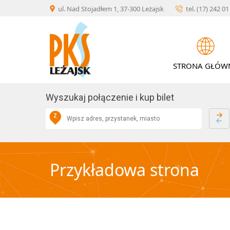
Skip
×
ul. Nad Stojadłem 1, 37-300 Leżajsk
tel. (17) 242 0
to
KONTAKT
content
STRONA GŁÓW
O
AKTUALNOŚCI
FIRMIE
Wyszukaj połączenie i kup bilet
Z
Przykładowa strona
USŁUGI
ROZKŁAD