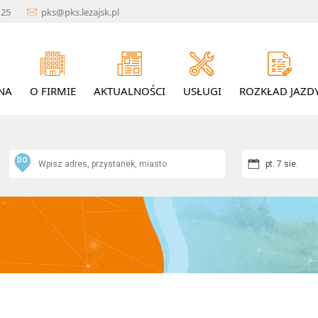
1 25
pks@pks.lezajsk.pl
NA
O FIRMIE
AKTUALNOŚCI
USŁUGI
ROZKŁAD JAZD
DO
pt. 7 sie.