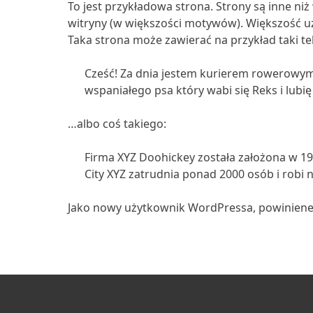
JAZDY
To jest przykładowa strona. Strony są inne ni
witryny (w większości motywów). Większość uż
Taka strona może zawierać na przykład taki te
Cześć! Za dnia jestem kurierem rowerowym,
wspaniałego psa który wabi się Reks i lubię
…albo coś takiego:
Firma XYZ Doohickey została założona w 19
City XYZ zatrudnia ponad 2000 osób i robi
PROMOCJE
STREFA
PASAŻERA
Jako nowy użytkownik WordPressa, powiniene