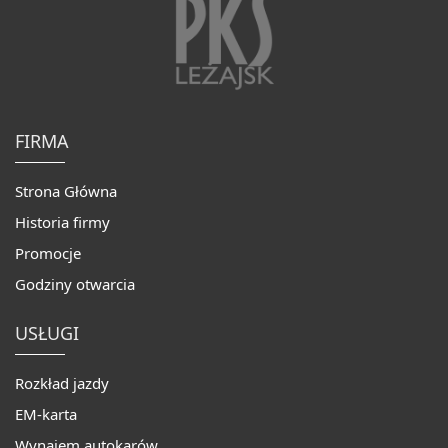
USŁUGI
ROZKŁAD
JAZDY
FIRMA
Strona Główna
Historia firmy
Promocje
Godziny otwarcia
USŁUGI
Rozkład jazdy
PROMOCJE
STREFA
PASAŻERA
EM-karta
Wynajem autokarów