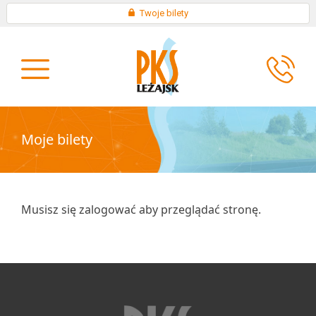
Skip
×
Twoje bilety
to
KONTAKT
content
O
AKTUALNOŚCI
FIRMIE
Moje bilety
Musisz się zalogować aby przeglądać stronę.